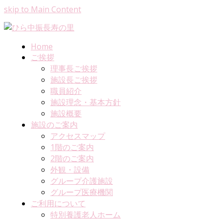
skip to Main Content
Home
ご挨拶
理事長ご挨拶
施設長ご挨拶
職員紹介
施設理念・基本方針
施設概要
施設のご案内
アクセスマップ
1階のご案内
2階のご案内
外観・設備
グループ介護施設
グループ医療機関
ご利用について
特別養護老人ホーム