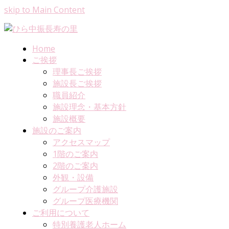
skip to Main Content
Home
ご挨拶
理事長ご挨拶
施設長ご挨拶
職員紹介
施設理念・基本方針
施設概要
施設のご案内
アクセスマップ
1階のご案内
2階のご案内
外観・設備
グループ介護施設
グループ医療機関
ご利用について
特別養護老人ホーム